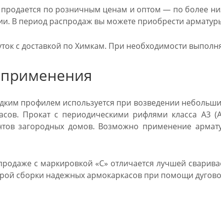
 продается по розничным ценам и оптом — по более низ
ии. В период распродаж вы можете приобрести арматуры 
ток с доставкой по Химкам. При необходимости выполня
 применения
ладким профилем используется при возведении небольши
асов. Прокат с периодическими рифлями класса А3 (
нтов загородных домов. Возможно применение армату
 продаже с маркировкой «С» отличается лучшей сварива
трой сборки надежных армокаркасов при помощи дугово