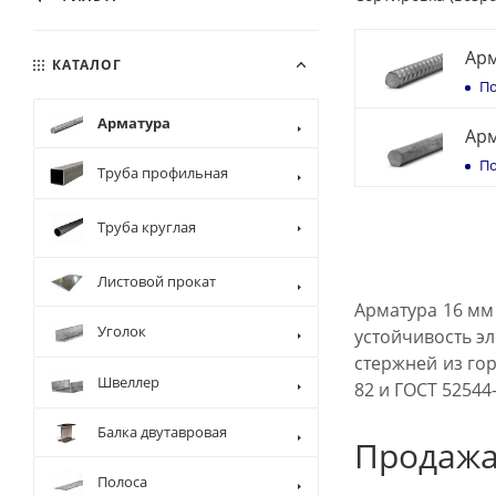
Арм
КАТАЛОГ
По
Арматура
Арм
По
Труба профильная
Труба круглая
Листовой прокат
Арматура 16 мм
Уголок
устойчивость э
стержней из го
Швеллер
82 и ГОСТ 52544
Балка двутавровая
Продаж
Полоса