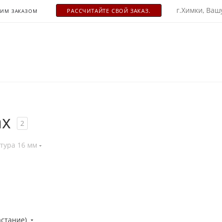
г.Химки, Вашу
РАСCЧИТАЙТЕ СВОЙ ЗАКАЗ.
ОИМ ЗАКАЗОМ
ах
2
тура 16 мм
астание)