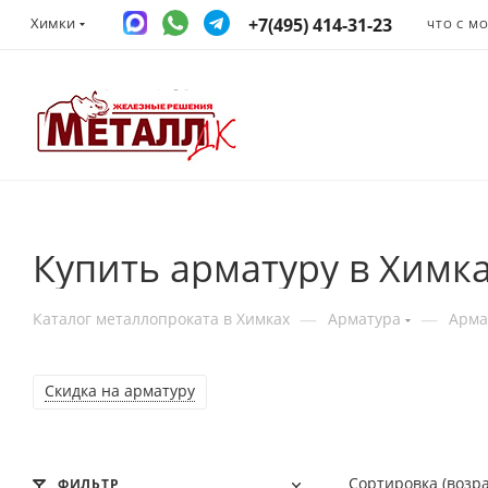
+7(495) 414-31-23
Химки
ЧТО С М
Купить арматуру в Химк
—
—
Каталог металлопроката в Химках
Арматура
Арма
Скидка на арматуру
Сортировка (возр
ФИЛЬТР