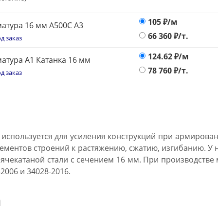
105
₽/м
атура 16 мм А500С А3
66 360
₽/т.
д заказ
124.62
₽/м
атура А1 Катанка 16 мм
78 760
₽/т.
д заказ
 используется для усиления конструкций при армирован
лементов строений к растяжению, сжатию, изгибанию. У 
рячекатаной стали с сечением 16 мм. При производстве
-2006 и 34028-2016.
а