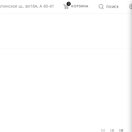
0
тинское ш., вл18А, А 40-41
КОРЗИНА
ПОИСК