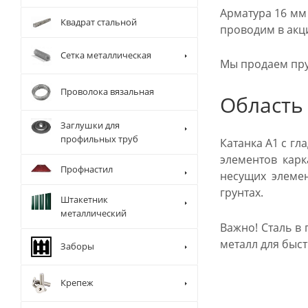
Арматура 16 мм
Квадрат стальной
проводим в акц
Сетка металлическая
Мы продаем пру
Проволока вязальная
Область
Заглушки для
профильных труб
Катанка А1 с г
элементов карк
Профнастил
несущих элеме
грунтах.
Штакетник
металлический
Важно! Сталь в
металл для быс
Заборы
Крепеж