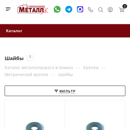
0
Каталог
8
Шайбы
—
—
Каталог металлопроката в Химках
Крепеж
—
Метрический крепеж
Шайбы
ФИЛЬТР