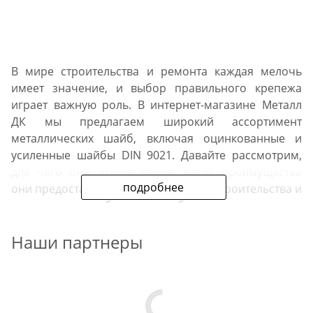
В мире строительства и ремонта каждая мелочь
имеет значение, и выбор правильного крепежа
играет важную роль. В интернет-магазине Металл
ДК мы предлагаем широкий ассортимент
металлических шайб, включая оцинкованные и
усиленные шайбы DIN 9021. Давайте рассмотрим,
для чего они используются, какие преимущества
подробнее
они предоставляют и в каких сферах строительства и
ремонта они наиболее востребованы.
Наши партнеры
Для чего используются
металлические шайбы?
Металлические шайбы - это важная составляющая