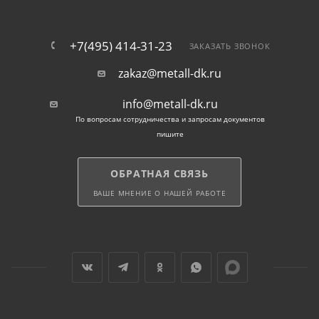
Защита от коррозии: Оцинкованное покрытие
металлических шайб делает их стойкими к
коррозии, что увеличивает их срок службы.
+7(495) 414-31-23
ЗАКАЗАТЬ ЗВОНОК
zakaz@metall-dk.ru
Усиленная конструкция: Усиленные шайбы DIN
9021 специально разработаны для обеспечения
info@metall-dk.ru
дополнительной прочности и стабильности
По вопросам сотрудничества и запросам документов
соединения.
пишите
Примеры использования
ОБРАТНАЯ СВЯЗЬ
металлических шайб:
ВАШЕ МНЕНИЕ О НАШЕЙ РАБОТЕ
Монтаж металлических конструкций: Шайбы
широко используются при сборке и креплении
металлических элементов, таких как балки, стойки и
профили.