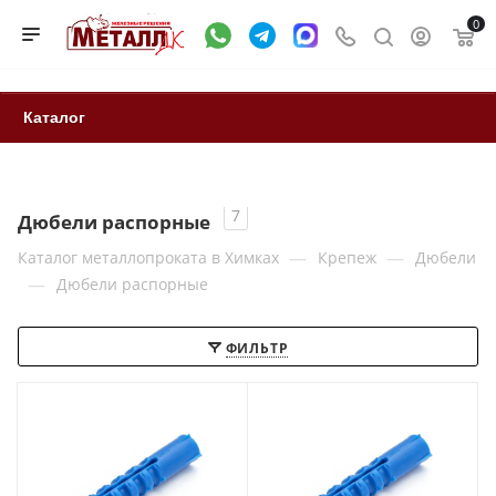
0
Каталог
7
Дюбели распорные
—
—
Каталог металлопроката в Химках
Крепеж
Дюбели
—
Дюбели распорные
ФИЛЬТР