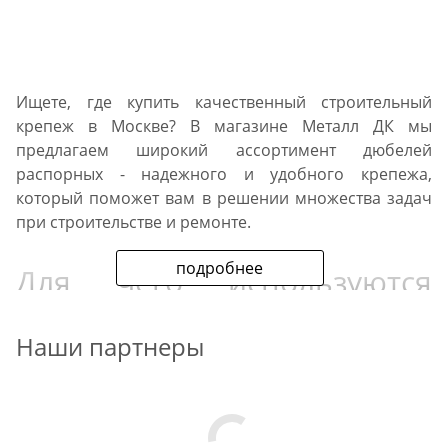
Ищете, где купить качественный строительный
крепеж в Москве? В магазине Металл ДК мы
предлагаем широкий ассортимент дюбелей
распорных - надежного и удобного крепежа,
который поможет вам в решении множества задач
при строительстве и ремонте.
подробнее
Для чего используются
дюбели распорные?
Наши партнеры
Дюбели распорные - это незаменимый элемент при
создании прочных и надежных креплений в
строительстве и ремонте. Они используются для
крепления различных строительных материалов к