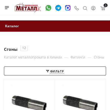
0
Каталог
12
Сгоны
—
—
Каталог металлопроката в Химках
Фитинги
Сгоны
ФИЛЬТР