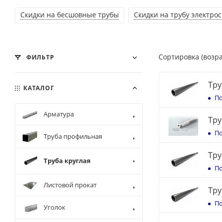
Скидки на бесшовные трубы
Скидки на трубу электро
Сортировка (возр
ФИЛЬТР
Тру
КАТАЛОГ
По
Арматура
По
Труба профильная
Тру
Труба круглая
По
Листовой прокат
Тру
По
Уголок