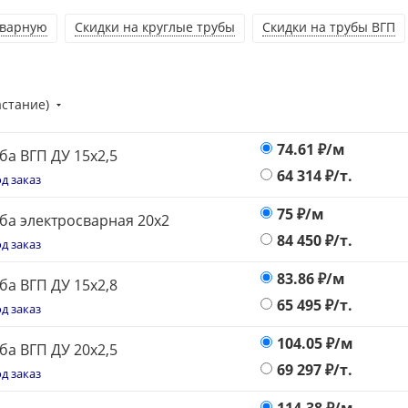
сварную
Скидки на круглые трубы
Скидки на трубы ВГП
астание)
74.61
₽/м
ба ВГП ДУ 15х2,5
64 314
₽/т.
д заказ
75
₽/м
Труба электросварная 20х2
84 450
₽/т.
д заказ
83.86
₽/м
ба ВГП ДУ 15х2,8
65 495
₽/т.
д заказ
104.05
₽/м
ба ВГП ДУ 20х2,5
69 297
₽/т.
д заказ