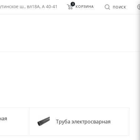
0
тинское ш., вл18А, А 40-41
КОРЗИНА
ПОИСК
ная
Труба электросварная