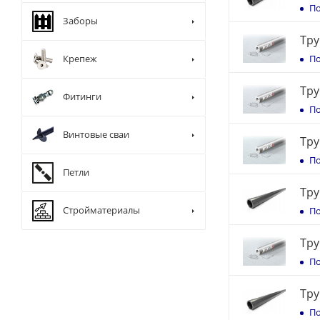
По
Заборы
Тру
По
Крепеж
Тру
Фитинги
По
Винтовые сваи
Тру
По
Петли
Тру
Стройматериалы
По
Тру
По
Тру
По