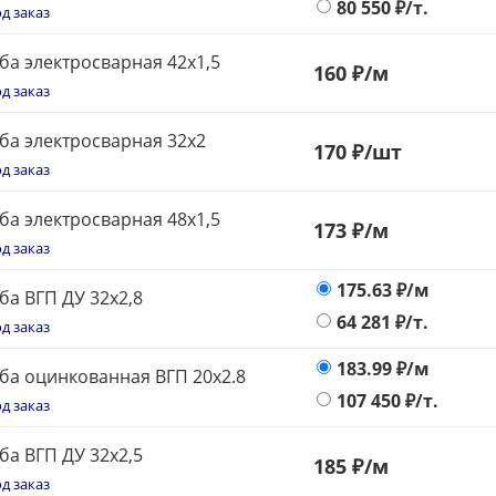
80 550
₽/т.
д заказ
ба электросварная 42x1,5
160
₽
/м
д заказ
ба электросварная 32x2
170
₽
/шт
д заказ
ба электросварная 48x1,5
173
₽
/м
д заказ
175.63
₽/м
ба ВГП ДУ 32х2,8
64 281
₽/т.
д заказ
183.99
₽/м
ба оцинкованная ВГП 20х2.8
107 450
₽/т.
д заказ
ба ВГП ДУ 32х2,5
185
₽
/м
д заказ