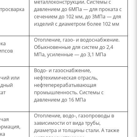
металлоконструкции. Системы с
тросварка
давлением до 6МПа — для проката с
сечением до 102 мм, до 3МПа — для
изделий с диаметром более 102 мм
Отопление, газо- и водоснабжение.
рка
Обыкновенные для систем до 2,4
ипсов
МПа, усиленные — до 3,1 МПа
Водо- и газоснабжение,
ячий или
нефтехимическая отрасль,
одный
нефтеперерабатывающая
ат
промышленность. Системы с
давлением до 16 МПа
Отопление, водо-, газопроводы в
ячая
зависимости от вида трубы,
ормация,
диаметра и толщины стали. А также
ка