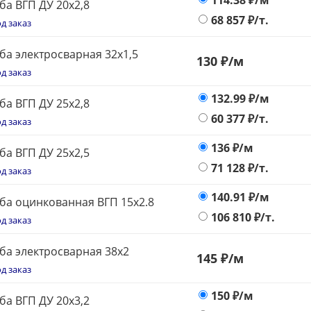
114.38
₽/м
ба ВГП ДУ 20х2,8
68 857
₽/т.
д заказ
ба электросварная 32x1,5
130
₽
/м
д заказ
132.99
₽/м
ба ВГП ДУ 25х2,8
60 377
₽/т.
д заказ
136
₽/м
ба ВГП ДУ 25х2,5
71 128
₽/т.
д заказ
140.91
₽/м
ба оцинкованная ВГП 15х2.8
106 810
₽/т.
д заказ
ба электросварная 38x2
145
₽
/м
д заказ
150
₽/м
ба ВГП ДУ 20х3,2