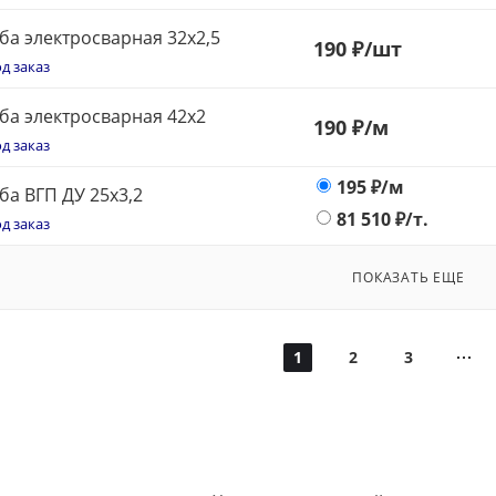
ба электросварная 32x2,5
190
₽
/шт
д заказ
ба электросварная 42x2
190
₽
/м
д заказ
195
₽/м
ба ВГП ДУ 25х3,2
81 510
₽/т.
д заказ
ПОКАЗАТЬ ЕЩЕ
1
2
3