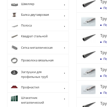
Тру
Швеллер
По
Балка двутавровая
Тру
По
Полоса
Тру
Квадрат стальной
По
Сетка металлическая
Тру
По
Проволока вязальная
Тру
Заглушки для
По
профильных труб
Тру
Профнастил
По
Штакетник
металлический
Тру