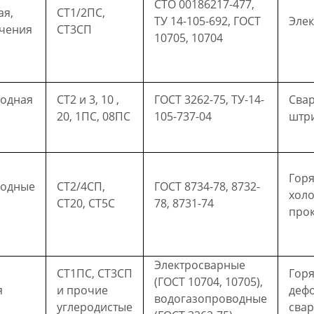
СТО 00186217-477,
ая,
СТ1/2ПС,
ТУ 14-105-692, ГОСТ
Элек
чения
СТ3СП
10705, 10704
водная
СТ2 и 3, 10 ,
ГОСТ 3262-75, ТУ-14-
Сва
20, 1ПС, 08ПС
105-737-04
штр
Гор
водные
СТ2/4СП,
ГОСТ 8734-78, 8732-
хол
СТ20, СТ5С
78, 8731-74
прок
Электросварные
СТ1ПС, СТ3СП
Гор
(ГОСТ 10704, 10705),
я
и прочие
деф
водогазопроводные
углеродистые
свар