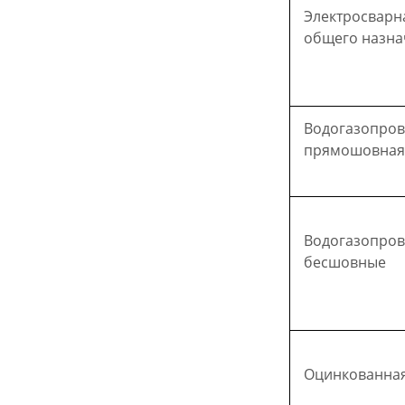
Электросварн
общего назна
Водогазопро
прямошовная
Водогазопро
бесшовные
Оцинкованна