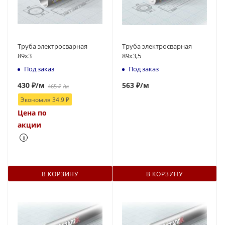
Труба электросварная
Труба электросварная
89x3
89x3,5
Под заказ
Под заказ
430
₽
/м
563
₽
/м
465
₽
/м
Экономия
34.9
₽
Цена по
акции
i
В КОРЗИНУ
В КОРЗИНУ