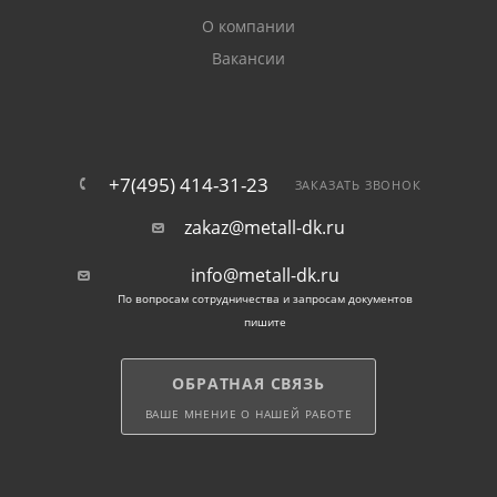
(при толщине металла 6 мм);
О компании
Вакансии
возможность возведения построек на
подвижных почвах, на местности с близко
залегающими к поверхности грунтовыми водами.
+7(495) 414-31-23
ЗАКАЗАТЬ ЗВОНОК
Винтовые металлоизделия в наличии могут
использоваться повторно.
zakaz@metall-dk.ru
При заказе опор у нас мы организуем оперативную
info@metall-dk.ru
доставку свай по Химкам.
По вопросам сотрудничества и запросам документов
пишите
ОБРАТНАЯ СВЯЗЬ
ВАШЕ МНЕНИЕ О НАШЕЙ РАБОТЕ