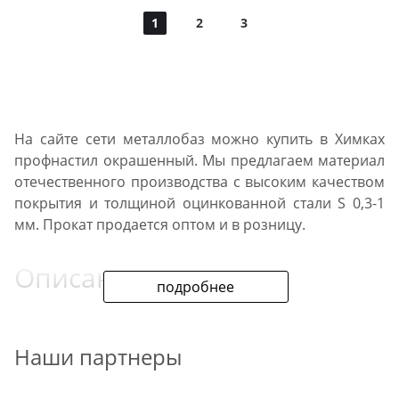
1
2
3
На сайте сети металлобаз можно купить в Химках
профнастил окрашенный. Мы предлагаем материал
отечественного производства с высоким качеством
покрытия и толщиной оцинкованной стали S 0,3-1
мм. Прокат продается оптом и в розницу.
Описание
подробнее
Палитра материалов соответствует стандартам Ral.
Сейчас в наличии есть листы профилированные
Наши партнеры
стальные оцинкованные с полимерным покрытием
марки С8, С20 и С21. Базовые цвета нашего